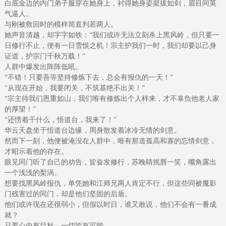
白底金边的内门弟子服穿在她身上，衬得她身姿挺拔如剑，眉目间英
气逼人。
与刚被救回时的模样简直判若两人。
她声音清越，却字字如铁：“我们或许无法立刻杀上黑风岭，但只要一
日修行不止，便有一日雪恨之机！宗主护我们一时，我们却要以己身
证道，护宗门千秋万载！”
人群中爆发出阵阵低吼。
“不错！只要吾等坚持修炼下去，总会有报仇的一天！”
“从现在开始，我要闭关，不筑基绝不出关！”
“宗主待我们恩重如山，我们唯有修炼出个人样来，才不辜负他老人家
的厚望！”
“还愣着干什么，悟道台，我来了！”
华云天盘坐于悟道台边缘，周身散发着冰冷无情的剑意。
然而下一刻，他便被淹没在人群中，唯有那道孤高和寡的忘情剑意，
才昭示着他的存在。
眼见同门听了自己的劝告，皆奋发修行，苏晚晴抿唇一笑，嘴角露出
一个浅浅的梨涡。
想要找黑风岭报仇，单凭她和江师兄两人肯定不行，但这些同被魔影
门残害过的同门，却是他们坚固的后盾。
他们或许现在还很弱小，但假以时日，谁又敢说，他们不会有一番成
就？
只要心中有目标，一切皆有可能。