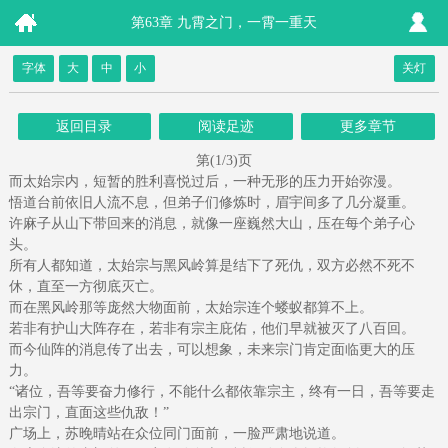
第63章 九霄之门，一霄一重天
字体
大
中
小
关灯
返回目录
阅读足迹
更多章节
第(1/3)页
而太始宗内，短暂的胜利喜悦过后，一种无形的压力开始弥漫。
悟道台前依旧人流不息，但弟子们修炼时，眉宇间多了几分凝重。
许麻子从山下带回来的消息，就像一座巍然大山，压在每个弟子心
头。
所有人都知道，太始宗与黑风岭算是结下了死仇，双方必然不死不
休，直至一方彻底灭亡。
而在黑风岭那等庞然大物面前，太始宗连个蝼蚁都算不上。
若非有护山大阵存在，若非有宗主庇佑，他们早就被灭了八百回。
而今仙阵的消息传了出去，可以想象，未来宗门肯定面临更大的压
力。
“诸位，吾等要奋力修行，不能什么都依靠宗主，终有一日，吾等要走
出宗门，直面这些仇敌！”
广场上，苏晚晴站在众位同门面前，一脸严肃地说道。