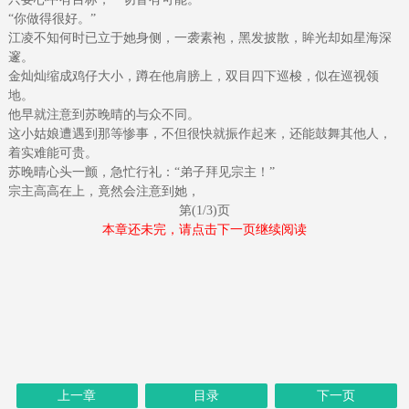
“你做得很好。”
江凌不知何时已立于她身侧，一袭素袍，黑发披散，眸光却如星海深
邃。
金灿灿缩成鸡仔大小，蹲在他肩膀上，双目四下巡梭，似在巡视领
地。
他早就注意到苏晚晴的与众不同。
这小姑娘遭遇到那等惨事，不但很快就振作起来，还能鼓舞其他人，
着实难能可贵。
苏晚晴心头一颤，急忙行礼：“弟子拜见宗主！”
宗主高高在上，竟然会注意到她，
第(1/3)页
本章还未完，请点击下一页继续阅读
上一章
目录
下一页