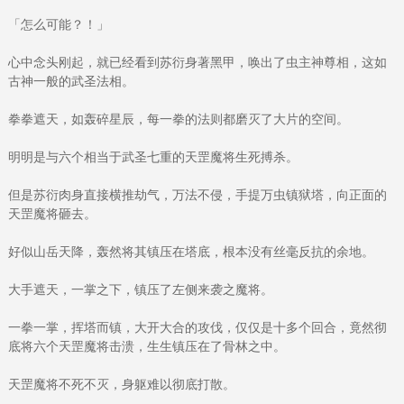
「怎么可能？！」
心中念头刚起，就已经看到苏衍身著黑甲，唤出了虫主神尊相，这如
古神一般的武圣法相。
拳拳遮天，如轰碎星辰，每一拳的法则都磨灭了大片的空间。
明明是与六个相当于武圣七重的天罡魔将生死搏杀。
但是苏衍肉身直接横推劫气，万法不侵，手提万虫镇狱塔，向正面的
天罡魔将砸去。
好似山岳天降，轰然将其镇压在塔底，根本没有丝毫反抗的余地。
大手遮天，一掌之下，镇压了左侧来袭之魔将。
一拳一掌，挥塔而镇，大开大合的攻伐，仅仅是十多个回合，竟然彻
底将六个天罡魔将击溃，生生镇压在了骨林之中。
天罡魔将不死不灭，身躯难以彻底打散。