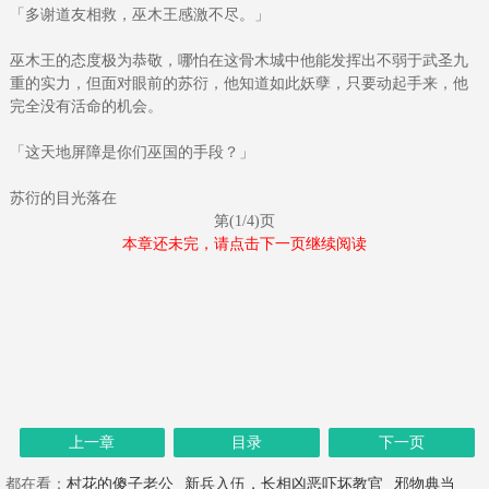
「多谢道友相救，巫木王感激不尽。」
巫木王的态度极为恭敬，哪怕在这骨木城中他能发挥出不弱于武圣九
重的实力，但面对眼前的苏衍，他知道如此妖孽，只要动起手来，他
完全没有活命的机会。
「这天地屏障是你们巫国的手段？」
苏衍的目光落在
第(1/4)页
本章还未完，请点击下一页继续阅读
上一章
目录
下一页
都在看：
村花的傻子老公
新兵入伍，长相凶恶吓坏教官
邪物典当