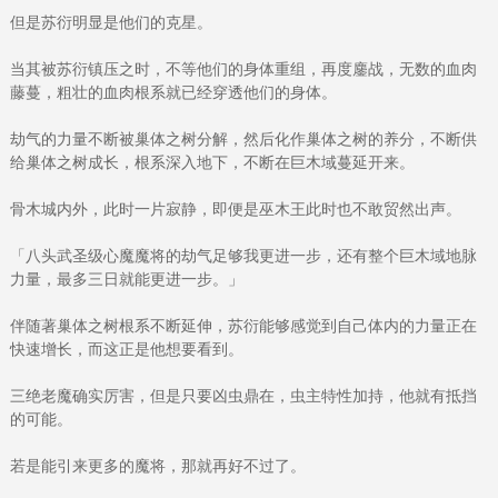
但是苏衍明显是他们的克星。
当其被苏衍镇压之时，不等他们的身体重组，再度鏖战，无数的血肉
藤蔓，粗壮的血肉根系就已经穿透他们的身体。
劫气的力量不断被巢体之树分解，然后化作巢体之树的养分，不断供
给巢体之树成长，根系深入地下，不断在巨木域蔓延开来。
骨木城内外，此时一片寂静，即便是巫木王此时也不敢贸然出声。
「八头武圣级心魔魔将的劫气足够我更进一步，还有整个巨木域地脉
力量，最多三日就能更进一步。」
伴随著巢体之树根系不断延伸，苏衍能够感觉到自己体内的力量正在
快速增长，而这正是他想要看到。
三绝老魔确实厉害，但是只要凶虫鼎在，虫主特性加持，他就有抵挡
的可能。
若是能引来更多的魔将，那就再好不过了。