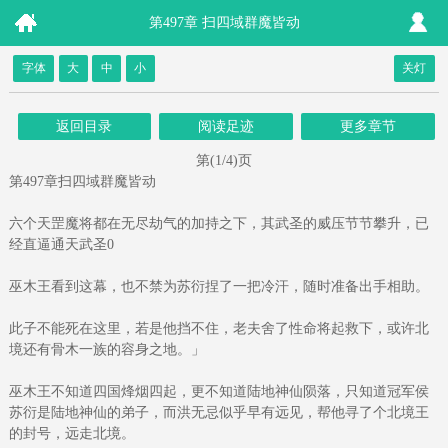
第497章 扫四域群魔皆动
字体
大
中
小
关灯
返回目录
阅读足迹
更多章节
第(1/4)页
第497章扫四域群魔皆动
六个天罡魔将都在无尽劫气的加持之下，其武圣的威压节节攀升，已
经直逼通天武圣0
巫木王看到这幕，也不禁为苏衍捏了一把冷汗，随时准备出手相助。
此子不能死在这里，若是他挡不住，老夫舍了性命将起救下，或许北
境还有骨木一族的容身之地。」
巫木王不知道四国烽烟四起，更不知道陆地神仙陨落，只知道冠军侯
苏衍是陆地神仙的弟子，而洪无忌似乎早有远见，帮他寻了个北境王
的封号，远走北境。