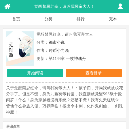
觉醒禁忌红伞，请叫我冥帝大人！
首页
分类
排行
完本
觉醒禁忌红伞，请叫我冥帝大人！
分类：
都市小说
作者：
铸币小向晚
更新：
第1144章 十枚神魂丹
开始阅读
查看目录
关于觉醒禁忌红伞，请叫我冥帝大人！：孩子们，开局我就被校花
分手了。但是不慌，身为九幽冥帝转世，我直接就觉醒SSS级十殿
阎罗！什么！身为穿越者没有系统？还是不慌！我有先天红纸伞！
管他什么异族入侵、万界降临！拔出伞中剑，化作鬼剑仙，一剑诛
神魔！
最新9章